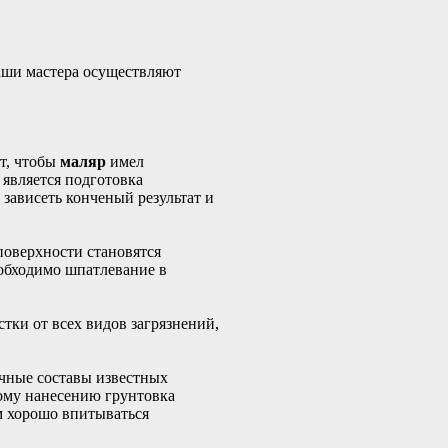
ши мастера осуществляют
т, чтобы
маляр
имел
 является подготовка
 зависеть конченый результат и
поверхности становятся
еобходимо шпатлевание в
тки от всех видов загрязнений,
чные составы известных
ому нанесению грунтовка
м хорошо впитываться