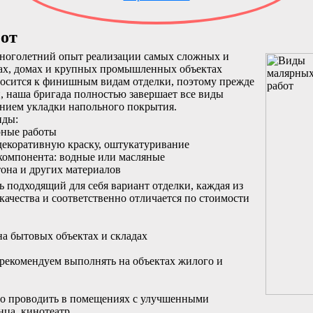
от
ноголетний опыт реализации самых сложных и
рах, домах и крупных промышленных объектах
носится к финишным видам отделки, поэтому прежде
и, наша бригада полностью завершает все виды
ением укладки напольного покрытия.
иды:
рные работы
 декоративную краску, оштукатуривание
 компонента: водные или масляные
етона и других материалов
 подходящий для себя вариант отделки, каждая из
качества и соответственно отличается по стоимости
на бытовых объектах и складах
рекомендуем выполнять на объектах жилого и
о проводить в помещениях с улучшенными
нца, кинотеатр