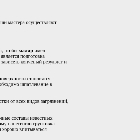
ши мастера осуществляют
т, чтобы
маляр
имел
 является подготовка
 зависеть конченый результат и
поверхности становятся
еобходимо шпатлевание в
тки от всех видов загрязнений,
чные составы известных
ому нанесению грунтовка
м хорошо впитываться