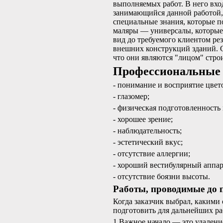
выполняемых работ. В него вхо
занимающийся данной работой,
специальные знания, которые п
маляры — универсалы, которые 
вид до требуемого клиентом ре
внешних конструкций зданий. С
что они являются "лицом" стро
Профессиональные 
- понимание и восприятие цвет
- глазомер;
- физическая подготовленность 
- хорошее зрение;
- наблюдательность;
- эстетический вкус;
- отсутствие аллергии;
- хороший вестибулярный аппа
- отсутствие боязни высоты.
Работы, проводимые до 
Когда заказчик выбрал, какими
подготовить для дальнейших ра
1.Важное начало — это удалени