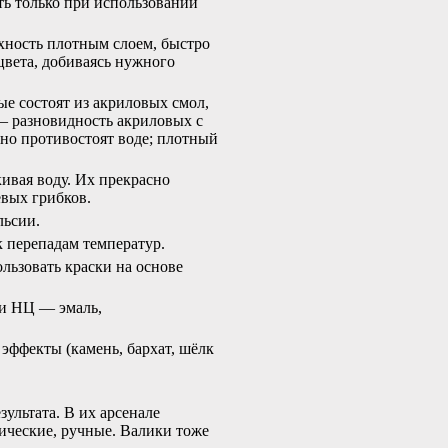
ть только при использовании
хность плотным слоем, быстро
цвета, добиваясь нужного
ые состоят из акриловых смол,
— разновидность акриловых с
но противостоят воде; плотный
ивая воду. Их прекрасно
евых грибков.
льсии.
 перепадам температур.
льзовать краски на основе
 и НЦ — эмаль,
 эффекты (камень, бархат, шёлк
льтата. В их арсенале
тические, ручные. Валики тоже