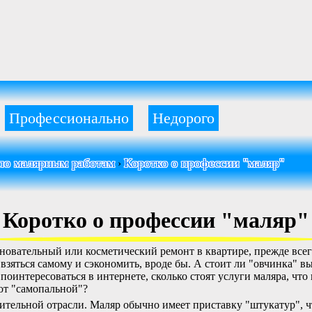
Профессионально
Недорого
 по малярным работам
Коротко о профессии "маляр"
›
Коротко о профессии "маляр"
сновательный или косметический ремонт в квартире, прежде всег
 взяться самому и сэкономить, вроде бы. А стоит ли "овчинка" 
поинтересоваться в интернете, сколько стоят услуги маляра, чт
 от "самопальной"?
оительной отрасли. Маляр обычно имеет приставку "штукатур", 