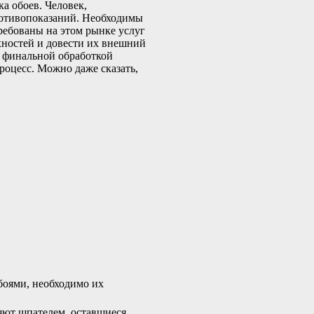
а обоев. Человек,
ротивопоказаний. Необходимы
ребованы на этом рынке услуг
хностей и довести их внешний
я финальной обработкой
роцесс. Можно даже сказать,
боями, необходимо их
яют шпателем, оставшиеся