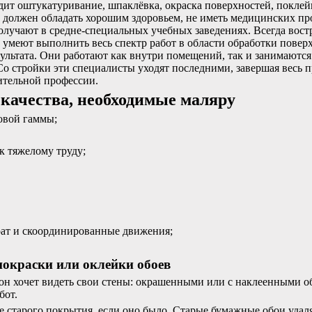
дит оштукатуривание, шпаклёвка, окраска поверхностей, поклейк
 должен обладать хорошим здоровьем, не иметь медицинских п
олучают в средне-специальных учебных заведениях. Всегда вост
умеют выполнить весь спектр работ в области обработки повер
зультата. Они работают как внутри помещений, так и занимаютс
о стройки эти специалисты уходят последними, завершая весь п
ительной профессии.
качества, необходимые маляру
овой гаммы;
к тяжелому труду;
рат и скоординированные движения;
покраски или оклейки обоев
 он хочет видеть свои стены: окрашенными или с наклеенными о
бот.
е старого покрытия, если оно было. Старые бумажные обои удал