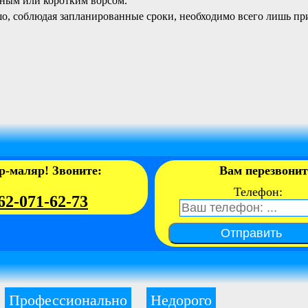
нным или коротким ворсом.
, соблюдая запланированные сроки, необходимо всего лишь при
р-маляр! Звоните:
Вам перезвони
Телефон:
62-071-62-73
Отправить
Профессионально
Недорого