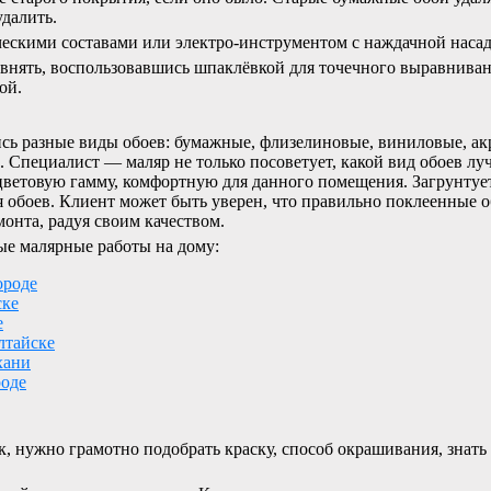
удалить.
ескими составами или электро-инструментом с наждачной насад
внять, воспользовавшись шпаклёвкой для точечного выравниван
ой.
сь разные виды обоев: бумажные, флизелиновые, виниловые, ак
. Специалист — маляр не только посоветует, какой вид обоев лу
ветовую гамму, комфортную для данного помещения. Загрунтует
я обоев. Клиент может быть уверен, что правильно поклеенные 
онта, радуя своим качеством.
ые малярные работы на дому:
ороде
ске
е
лтайске
хани
роде
к, нужно грамотно подобрать краску, способ окрашивания, знать