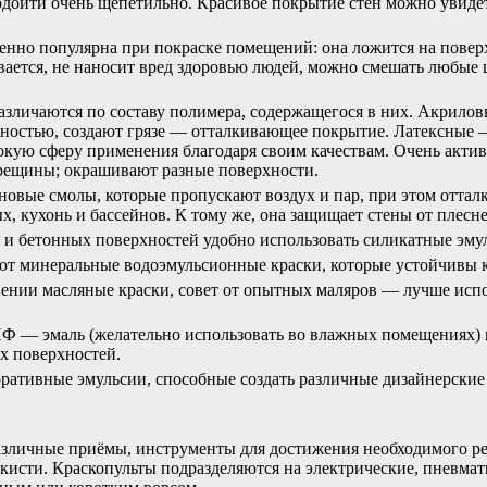
дойти очень щепетильно. Красивое покрытие стен можно увиде
бенно популярна при покраске помещений: она ложится на повер
ивается, не наносит вред здоровью людей, можно смешать любые 
азличаются по составу полимера, содержащегося в них. Акрилов
чностью, создают грязе — отталкивающее покрытие. Латексные 
кую сферу применения благодаря своим качествам. Очень актив
трещины; окрашивают разные поверхности.
новые смолы, которые пропускают воздух и пар, при этом отталк
х, кухонь и бассейнов. К тому же, она защищает стены от плесн
 и бетонных поверхностей удобно использовать силикатные эму
уют минеральные водоэмульсионные краски, которые устойчивы к
нении масляные краски, совет от опытных маляров — лучше испо
 ПФ — эмаль (желательно использовать во влажных помещениях)
х поверхностей.
оративные эмульсии, способные создать различные дизайнерские
личные приёмы, инструменты для достижения необходимого резу
 кисти. Краскопульты подразделяются на электрические, пневма