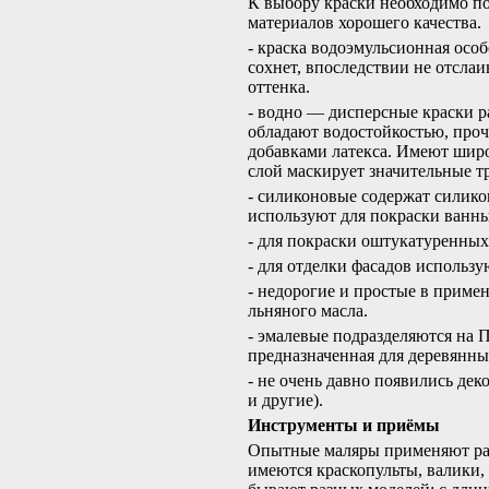
К выбору краски необходимо по
материалов хорошего качества.
- краска водоэмульсионная осо
сохнет, впоследствии не отсла
оттенка.
- водно — дисперсные краски р
обладают водостойкостью, про
добавками латекса. Имеют широ
слой маскирует значительные 
- силиконовые содержат силико
используют для покраски ванны
- для покраски оштукатуренных
- для отделки фасадов использ
- недорогие и простые в приме
льняного масла.
- эмалевые подразделяются на
предназначенная для деревянны
- не очень давно появились дек
и другие).
Инструменты и приёмы
Опытные маляры применяют раз
имеются краскопульты, валики,